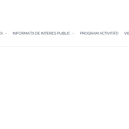
OI
INFORMAȚII DE INTERES PUBLIC
PROGRAM ACTIVITĂȚI
VI