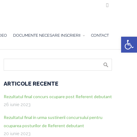

DEO
DOCUMENTE NECESARE INSCRIERII
CONTACT
Deschide ba
ARTICOLE RECENTE
Rezultatul final concurs ocupare post Referent debutant
26 iunie 2023
Rezultatul final in urma sustinerii concursului pentru
ocuparea posturilor de Referent debutant
20 iunie 2023