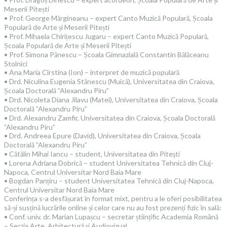
Meserii Pitești
• Prof. George Mărgineanu – expert Canto Muzică Populară, Școala
Populară de Arte și Meserii Pitești
• Prof. Mihaela Chirițescu Jugaru – expert Canto Muzică Populară,
Școala Populară de Arte și Meserii Pitești
• Prof. Simona Pănescu – Școala Gimnazială Constantin Bălăceanu
Stolnici
• Ana Maria Cîrstina (Ion) – interpret de muzică populară
• Drd. Niculina Eugenia Stănescu (Muică), Universitatea din Craiova,
Școala Doctorală ”Alexandru Piru”
• Drd. Nicoleta Diana Jilavu (Matei), Universitatea din Craiova, Școala
Doctorală ”Alexandru Piru”
• Drd. Alexandru Zamfir, Universitatea din Craiova, Școala Doctorală
”Alexandru Piru”
• Drd. Andreea Epure (David), Universitatea din Craiova, Școala
Doctorală ”Alexandru Piru”
• Cătălin Mihai Iancu – student, Universitatea din Piteşti
• Lorena Adriana Dobrică – student Universitatea Tehnică din Cluj-
Napoca, Centrul Universitar Nord Baia Mare
• Bogdan Panțiru – student Universitatea Tehnică din Cluj-Napoca,
Centrul Universitar Nord Baia Mare
Conferința s-a desfășurat în format mixt, pentru a le oferi posibilitatea
să-și susțină lucrările online și celor care nu au fost prezenți fizic în sală:
• Conf. univ. dr. Marian Lupașcu – secretar științific Academia Română
– Secția Arte, Arhitectură și Audiovizual