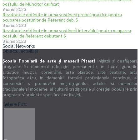
postului de Muncitor calificat
9 iunie 2023
Rezultatele obtinute in urma sustinerii probei practice pentru
ocuparea posturilor de Referent deb. S
8 iunie 2023
Rezultatele obtinute in urma sustinerii interviului pentru ocuparea
postului de Referent debutant S
8 iunie 2023
Social Networks
Obiectul activității
Şcoala Populară de arte și meserii Pitești
iniţiază şi desfăşoară
programe în domeniul educaţiei permanente, în toate genurile
artistice (muzică, coregrafie, arte plastice, arte teatrale, arta
fotografica etc.), în domeniul formării profesionale continue, al
conservării şi promovării meşteşugurilor, artelor si meseriilor
tradiţionale si moderne, al culturii tradiţionale şi creaţiei populare prin
programe şi proiecte specifice instituţiei.
Galerie Foto