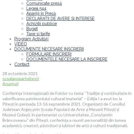
Comunicate presă
Legea 544
Apariții în Presă
DECLARATII DE AVERE SI INTERESE
Achizitii publice
Buget
Taxe si tarife
Program Activități
VIDEO
DOCUMENTE NECESARE INSCRIERII
FORMULARE INSCRIERI
DOCUMENTELE NECESARE LA INSCRIERE
Contact
28 octombrie 2021
scoalapopartpitesti
Anunțuri
Conferința Internațională de Folclor cu tema ”Tradiție și continuitate în
valorificarea patrimoniului cultural imaterial” – Ediția I a avut loc la
Pitești în perioada 13-16 septembrie 2021. Organizată de Consiliul
Judetean Argeș prin Școala Populară de Arte și Meserii Pitești și
Muzeul Golești, în parteneriat cu Universitatea „Constantin
Brâncoveanu” din Pitești, conferința a reunit personalități din lumea
academică, creatori, păstrători și iubitori de artă și cultură tradițională.