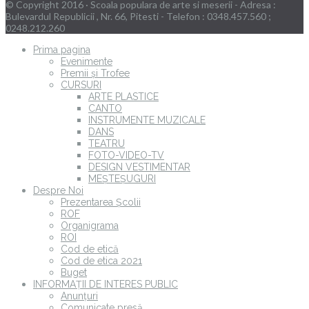
© Copyright 2016 · Scoala populara de arte si meserii - Adresa :
Bulevardul Republicii , Nr. 66, Pitesti - Telefon : 0348.457.560 ;
0248.212.260
Prima pagina
Evenimente
Premii și Trofee
CURSURI
ARTE PLASTICE
CANTO
INSTRUMENTE MUZICALE
DANS
TEATRU
FOTO-VIDEO-TV
DESIGN VESTIMENTAR
MEȘTEȘUGURI
Despre Noi
Prezentarea Școlii
ROF
Organigrama
ROI
Cod de etică
Cod de etica 2021
Buget
INFORMAȚII DE INTERES PUBLIC
Anunțuri
Comunicate presă