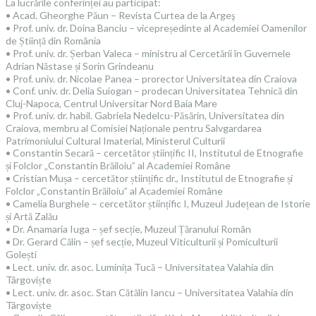
La lucrările conferinței au participat:
• Acad. Gheorghe Păun – Revista Curtea de la Argeş
• Prof. univ. dr. Doina Banciu – vicepreședinte al Academiei Oamenilor
de Știință din România
• Prof. univ. dr. Șerban Valeca – ministru al Cercetării în Guvernele
Adrian Năstase și Sorin Grindeanu
• Prof. univ. dr. Nicolae Panea – prorector Universitatea din Craiova
• Conf. univ. dr. Delia Suiogan – prodecan Universitatea Tehnică din
Cluj-Napoca, Centrul Universitar Nord Baia Mare
• Prof. univ. dr. habil. Gabriela Nedelcu-Păsărin, Universitatea din
Craiova, membru al Comisiei Naționale pentru Salvgardarea
Patrimoniului Cultural Imaterial, Ministerul Culturii
• Constantin Secară – cercetător științific II, Institutul de Etnografie
și Folclor „Constantin Brăiloiu” al Academiei Române
• Cristian Mușa – cercetător științific dr., Institutul de Etnografie și
Folclor „Constantin Brăiloiu” al Academiei Române
• Camelia Burghele – cercetător științific I, Muzeul Județean de Istorie
și Artă Zalău
• Dr. Anamaria Iuga – șef secție, Muzeul Țăranului Român
• Dr. Gerard Călin – șef secție, Muzeul Viticulturii și Pomiculturii
Golești
• Lect. univ. dr. asoc. Luminița Tucă – Universitatea Valahia din
Târgoviște
• Lect. univ. dr. asoc. Stan Cătălin Iancu – Universitatea Valahia din
Târgoviște