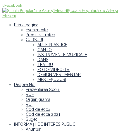
Facebook

Școala Populară de Arte și
Meserii
Prima pagina
Evenimente
Premii și Trofee
CURSURI
ARTE PLASTICE
CANTO
INSTRUMENTE MUZICALE
DANS
TEATRU
FOTO-VIDEO-TV
DESIGN VESTIMENTAR
MEȘTEȘUGURI
Despre Noi
Prezentarea Școlii
ROF
Organigrama
ROI
Cod de etică
Cod de etica 2021
Buget
INFORMAȚII DE INTERES PUBLIC
Anunțuri