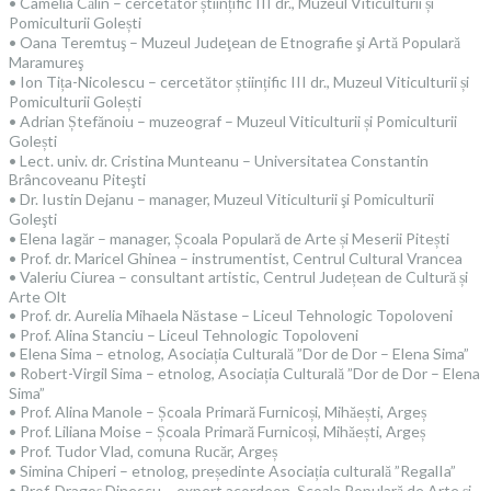
• Camelia Călin – cercetător științific III dr., Muzeul Viticulturii și
Pomiculturii Golești
• Oana Teremtuş – Muzeul Judeţean de Etnografie şi Artă Populară
Maramureş
• Ion Tița-Nicolescu – cercetător științific III dr., Muzeul Viticulturii și
Pomiculturii Golești
• Adrian Ștefănoiu – muzeograf – Muzeul Viticulturii și Pomiculturii
Golești
• Lect. univ. dr. Cristina Munteanu – Universitatea Constantin
Brâncoveanu Piteşti
• Dr. Iustin Dejanu – manager, Muzeul Viticulturii şi Pomiculturii
Goleşti
• Elena Iagăr – manager, Școala Populară de Arte și Meserii Pitești
• Prof. dr. Maricel Ghinea – instrumentist, Centrul Cultural Vrancea
• Valeriu Ciurea – consultant artistic, Centrul Județean de Cultură și
Arte Olt
• Prof. dr. Aurelia Mihaela Năstase – Liceul Tehnologic Topoloveni
• Prof. Alina Stanciu – Liceul Tehnologic Topoloveni
• Elena Sima – etnolog, Asociația Culturală ”Dor de Dor – Elena Sima”
• Robert-Virgil Sima – etnolog, Asociația Culturală ”Dor de Dor – Elena
Sima”
• Prof. Alina Manole – Școala Primară Furnicoși, Mihăești, Argeș
• Prof. Liliana Moise – Școala Primară Furnicoși, Mihăești, Argeș
• Prof. Tudor Vlad, comuna Rucăr, Argeș
• Simina Chiperi – etnolog, președinte Asociația culturală ”RegalIa”
• Prof. Dragoș Dinescu – expert acordeon, Școala Populară de Arte și