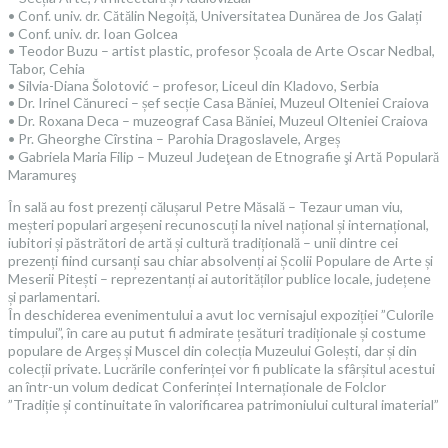
• Conf. univ. dr. Cătălin Negoiță, Universitatea Dunărea de Jos Galați
• Conf. univ. dr. Ioan Golcea
• Teodor Buzu – artist plastic, profesor Școala de Arte Oscar Nedbal,
Tabor, Cehia
• Silvia-Diana Šolotović – profesor, Liceul din Kladovo, Serbia
• Dr. Irinel Cănureci – șef secție Casa Băniei, Muzeul Olteniei Craiova
• Dr. Roxana Deca – muzeograf Casa Băniei, Muzeul Olteniei Craiova
• Pr. Gheorghe Cîrstina – Parohia Dragoslavele, Argeș
• Gabriela Maria Filip – Muzeul Judeţean de Etnografie şi Artă Populară
Maramureş
În sală au fost prezenți călușarul Petre Măsală – Tezaur uman viu,
meșteri populari argeșeni recunoscuți la nivel național și internațional,
iubitori și păstrători de artă și cultură tradițională – unii dintre cei
prezenți fiind cursanți sau chiar absolvenți ai Școlii Populare de Arte și
Meserii Pitești – reprezentanți ai autorităților publice locale, județene
și parlamentari.
În deschiderea evenimentului a avut loc vernisajul expoziției ”Culorile
timpului”, în care au putut fi admirate țesături tradiționale și costume
populare de Argeș și Muscel din colecția Muzeului Golești, dar și din
colecții private. Lucrările conferinței vor fi publicate la sfârșitul acestui
an într-un volum dedicat Conferinței Internaționale de Folclor
”Tradiție și continuitate în valorificarea patrimoniului cultural imaterial”