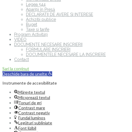
Legea 544
Apariții în Presă
DECLARATII DE AVERE SI INTERESE
Achizitii publice
Buget
Taxe si tarife
Program Activități
VIDEO
DOCUMENTE NECESARE INSCRIERII
FORMULARE INSCRIERI
DOCUMENTELE NECESARE LA INSCRIERE
Contact
Sari la conținut
Deschide bara de unelte
Instrumente de accesibilitate
Mărește textul
Micșorează textul
Tonuri de gri
Contrast mare
Contrast negativ
Fundal luminos
Legături subliniate
Font lizibil