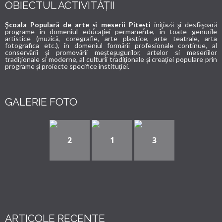
OBIECTUL ACTIVITĂȚII
Şcoala Populară de arte și meserii Pitești
iniţiază şi desfăşoară
programe în domeniul educaţiei permanente, în toate genurile
artistice (muzică, coregrafie, arte plastice, arte teatrale, arta
fotografica etc.), în domeniul formării profesionale continue, al
conservării şi promovării meşteşugurilor, artelor si meseriilor
tradiţionale si moderne, al culturii tradiţionale şi creaţiei populare prin
programe şi proiecte specifice instituţiei.
GALERIE FOTO
2
1
3
ARTICOLE RECENTE