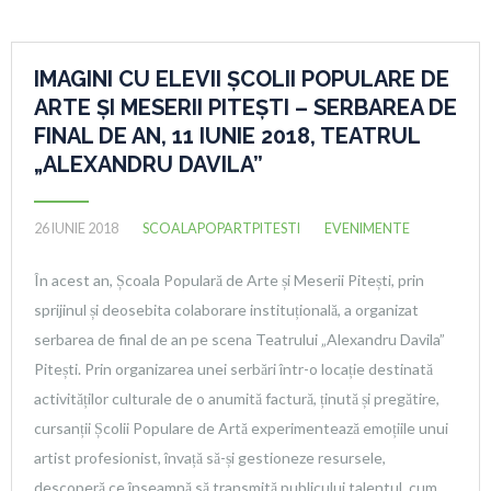
IMAGINI CU ELEVII ȘCOLII POPULARE DE
ARTE ȘI MESERII PITEȘTI – SERBAREA DE
FINAL DE AN, 11 IUNIE 2018, TEATRUL
„ALEXANDRU DAVILA”
26 IUNIE 2018
SCOALAPOPARTPITESTI
EVENIMENTE
În acest an, Școala Populară de Arte și Meserii Pitești, prin
sprijinul și deosebita colaborare instituțională, a organizat
serbarea de final de an pe scena Teatrului „Alexandru Davila”
Pitești. Prin organizarea unei serbări într-o locație destinată
activităților culturale de o anumită factură, ținută și pregătire,
cursanții Școlii Populare de Artă experimentează emoțiile unui
artist profesionist, învață să-și gestioneze resursele,
descoperă ce înseamnă să transmită publicului talentul, cum