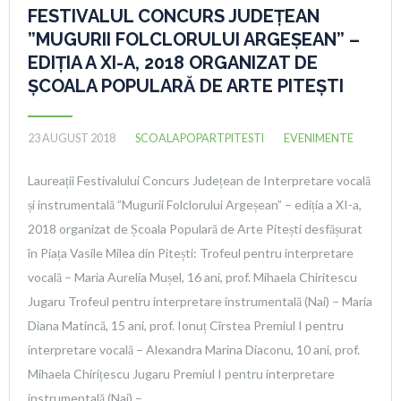
FESTIVALUL CONCURS JUDEȚEAN
”MUGURII FOLCLORULUI ARGEȘEAN” –
EDIȚIA A XI-A, 2018 ORGANIZAT DE
ȘCOALA POPULARĂ DE ARTE PITEȘTI
23 AUGUST 2018
SCOALAPOPARTPITESTI
EVENIMENTE
Laureații Festivalului Concurs Județean de Interpretare vocală
și instrumentală ”Mugurii Folclorului Argeșean” – ediția a XI-a,
2018 organizat de Școala Populară de Arte Pitești desfășurat
în Piața Vasile Milea din Pitești: Trofeul pentru interpretare
vocală – Maria Aurelia Mușel, 16 ani, prof. Mihaela Chiritescu
Jugaru Trofeul pentru interpretare instrumentală (Nai) – Maria
Diana Matincă, 15 ani, prof. Ionuț Cîrstea Premiul I pentru
interpretare vocală – Alexandra Marina Diaconu, 10 ani, prof.
Mihaela Chirițescu Jugaru Premiul I pentru interpretare
instrumentală (Nai) –…