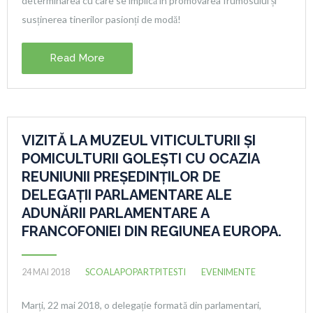
determinarea cu care se implică în promovarea frumosului și
susținerea tinerilor pasionți de modă!
Read More
VIZITĂ LA MUZEUL VITICULTURII ȘI
POMICULTURII GOLEȘTI CU OCAZIA
REUNIUNII PREȘEDINȚILOR DE
DELEGAȚII PARLAMENTARE ALE
ADUNĂRII PARLAMENTARE A
FRANCOFONIEI DIN REGIUNEA EUROPA.
24 MAI 2018
SCOALAPOPARTPITESTI
EVENIMENTE
Marți, 22 mai 2018, o delegație formată din parlamentari,