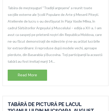
Tabăra de meșteșuguri ”Tradiții argeșene” a reunit toate
secțiile externe ale Școlii Populare de Arte și Meserii Pitești.
Atelierele de lucru s-au desfășurat în Piața Vasile Milea, în
cadrul Sărbătorilor Argeșului și Muscelului – ediția a XII-a. I-am
avut ca oaspeți pe prietenii noștri din Republica Moldova, care
ne-au făcut demonstrații de măiestrie și ne-au arătat lucrările
lor extraordinare: ii reproduse după modele vechi, aproape
pierdute, din Basarabia și Bucovina. Toți participanții la această
tabără au fost invitați marți 14…
Read More
TABĂRĂ DE PICTURĂ PE LACUL
ȚIGANULUI DIN NUCȘOARA, AUGUST