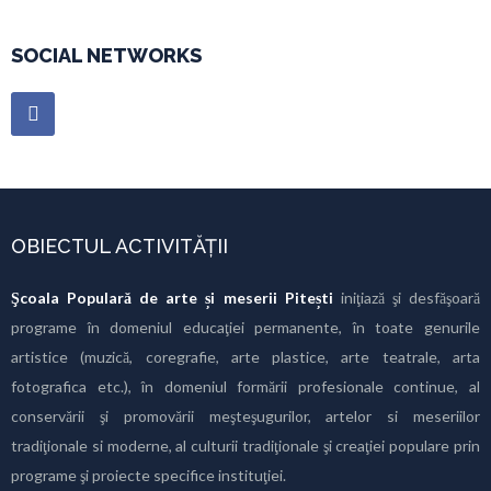
SOCIAL NETWORKS
OBIECTUL ACTIVITĂȚII
Şcoala Populară de arte și meserii Pitești
iniţiază şi desfăşoară
programe în domeniul educaţiei permanente, în toate genurile
artistice (muzică, coregrafie, arte plastice, arte teatrale, arta
fotografica etc.), în domeniul formării profesionale continue, al
conservării şi promovării meşteşugurilor, artelor si meseriilor
tradiţionale si moderne, al culturii tradiţionale şi creaţiei populare prin
programe şi proiecte specifice instituţiei.