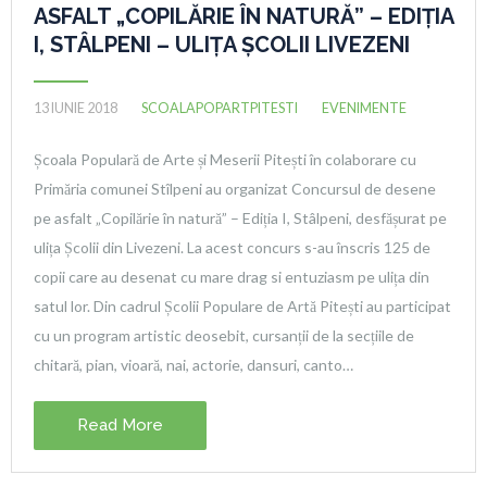
ASFALT „COPILĂRIE ÎN NATURĂ” – EDIȚIA
I, STÂLPENI – ULIȚA ȘCOLII LIVEZENI
13 IUNIE 2018
SCOALAPOPARTPITESTI
EVENIMENTE
Școala Populară de Arte și Meserii Pitești în colaborare cu
Primăria comunei Stîlpeni au organizat Concursul de desene
pe asfalt „Copilărie în natură” – Ediția I, Stâlpeni, desfășurat pe
ulița Școlii din Livezeni. La acest concurs s-au înscris 125 de
copii care au desenat cu mare drag si entuziasm pe ulița din
satul lor. Din cadrul Școlii Populare de Artă Pitești au participat
cu un program artistic deosebit, cursanții de la secțiile de
chitară, pian, vioară, nai, actorie, dansuri, canto…
Read More