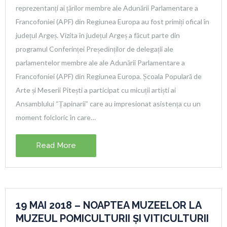
reprezentanți ai țărilor membre ale Adunării Parlamentare a
Francofoniei (APF) din Regiunea Europa au fost primiți ofical în
județul Argeș. Vizita în județul Argeș a făcut parte din
programul Conferinței Președinților de delegații ale
parlamentelor membre ale ale Adunării Parlamentare a
Francofoniei (APF) din Regiunea Europa. Școala Populară de
Arte și Meserii Pitești a participat cu micuții artiști ai
Ansamblului “Țapinarii” care au impresionat asistența cu un
moment folcloric în care…
Read More
19 MAI 2018 – NOAPTEA MUZEELOR LA
MUZEUL POMICULTURII ȘI VITICULTURII