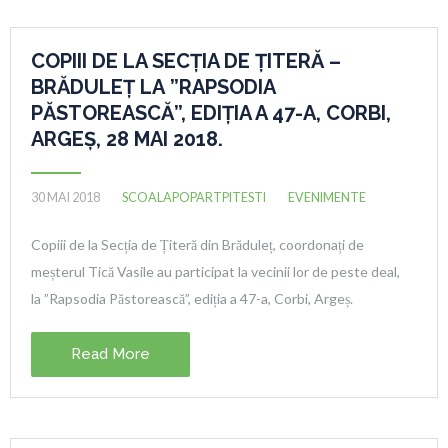
COPIII DE LA SECȚIA DE ȚITERĂ –
BRĂDULEȚ LA ”RAPSODIA
PĂSTOREASCĂ”, EDIȚIA A 47-A, CORBI,
ARGEȘ, 28 MAI 2018.
30 MAI 2018
SCOALAPOPARTPITESTI
EVENIMENTE
Copiii de la Secția de Țiteră din Brăduleț, coordonați de
meșterul Tică Vasile au participat la vecinii lor de peste deal,
la ”Rapsodia Păstorească”, ediția a 47-a, Corbi, Argeș.
Read More