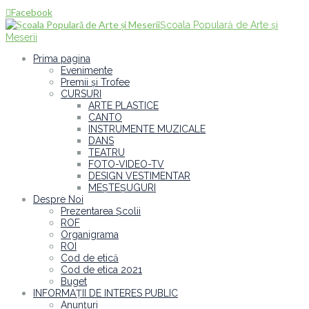
Facebook

Școala Populară de Arte și
Meserii
Prima pagina
Evenimente
Premii și Trofee
CURSURI
ARTE PLASTICE
CANTO
INSTRUMENTE MUZICALE
DANS
TEATRU
FOTO-VIDEO-TV
DESIGN VESTIMENTAR
MEȘTEȘUGURI
Despre Noi
Prezentarea Școlii
ROF
Organigrama
ROI
Cod de etică
Cod de etica 2021
Buget
INFORMAȚII DE INTERES PUBLIC
Anunțuri