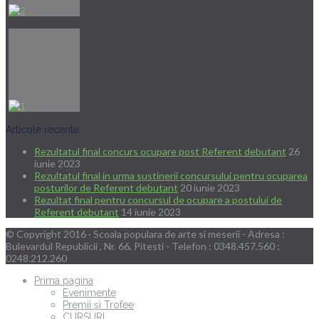
Articole recente
Rezultatul final concurs ocupare post Referent debutant
26
iunie 2023
Rezultatul final in urma sustinerii concursului pentru ocuparea
posturilor de Referent debutant
20 iunie 2023
Rezultat final pentru concursul de ocupare a postului de
Referent debutant
14 iunie 2023
© Copyright 2016 · Scoala populara de arte si meserii - Adresa :
Bulevardul Republicii , Nr. 66, Pitesti - Telefon : 0348.457.560 ;
0248.212.260
Prima pagina
Evenimente
Premii și Trofee
CURSURI