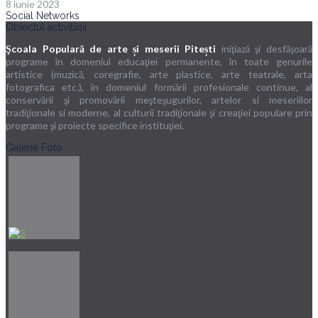
8 iunie 2023
Social Networks
Obiectul activității
Şcoala Populară de arte și meserii Pitești
iniţiază şi desfăşoară
programe în domeniul educaţiei permanente, în toate genurile
artistice (muzică, coregrafie, arte plastice, arte teatrale, arta
fotografica etc.), în domeniul formării profesionale continue, al
conservării şi promovării meşteşugurilor, artelor si meseriilor
tradiţionale si moderne, al culturii tradiţionale şi creaţiei populare prin
programe şi proiecte specifice instituţiei.
Galerie Foto