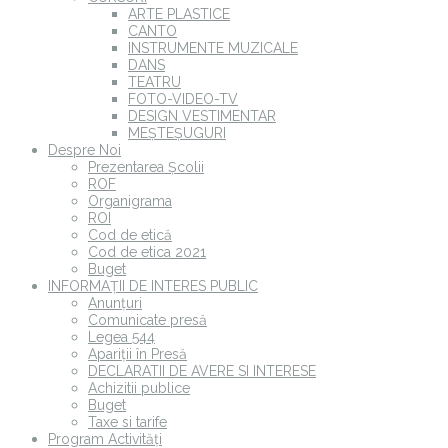
ARTE PLASTICE
CANTO
INSTRUMENTE MUZICALE
DANS
TEATRU
FOTO-VIDEO-TV
DESIGN VESTIMENTAR
MEȘTEȘUGURI
Despre Noi
Prezentarea Școlii
ROF
Organigrama
ROI
Cod de etică
Cod de etica 2021
Buget
INFORMAȚII DE INTERES PUBLIC
Anunțuri
Comunicate presă
Legea 544
Apariții în Presă
DECLARATII DE AVERE SI INTERESE
Achizitii publice
Buget
Taxe si tarife
Program Activități