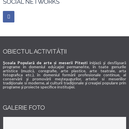
SOCIAL NETWORKS
OBIECTUL ACTIVITĂȚII
Şcoala Populară de arte și meserii Pitești
iniţiază şi desfăşoară
programe în domeniul educaţiei permanente, în toate genurile
artistice (muzică, coregrafie, arte plastice, arte teatrale, arta
fotografica etc.), în domeniul formării profesionale continue, al
conservării şi promovării meşteşugurilor, artelor si meseriilor
tradiţionale si moderne, al culturii tradiţionale şi creaţiei populare prin
programe şi proiecte specifice instituţiei.
GALERIE FOTO