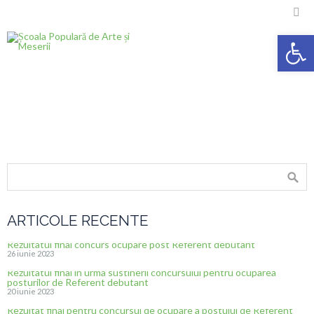

Deschide ba
ARTICOLE RECENTE
Rezultatul final concurs ocupare post Referent debutant
26 iunie 2023
Rezultatul final in urma sustinerii concursului pentru ocuparea
posturilor de Referent debutant
20 iunie 2023
Rezultat final pentru concursul de ocupare a postului de Referent