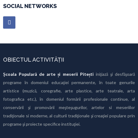
SOCIAL NETWORKS
OBIECTUL ACTIVITĂȚII
Şcoala Populară de arte și meserii Pitești
iniţiază şi desfăşoară
programe în domeniul educaţiei permanente, în toate genurile
artistice (muzică, coregrafie, arte plastice, arte teatrale, arta
fotografica etc.), în domeniul formării profesionale continue, al
conservării şi promovării meşteşugurilor, artelor si meseriilor
tradiţionale si moderne, al culturii tradiţionale şi creaţiei populare prin
programe şi proiecte specifice instituţiei.