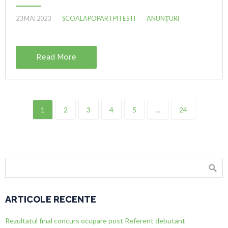
23 MAI 2023
SCOALAPOPARTPITESTI
ANUNȚURI
Read More
1
2
3
4
5
…
24
ARTICOLE RECENTE
Rezultatul final concurs ocupare post Referent debutant