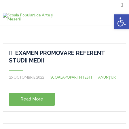

Deschide ba
EXAMEN PROMOVARE REFERENT

STUDII MEDII
25 OCTOMBRIE 2022
SCOALAPOPARTPITESTI
ANUNȚURI
Read More