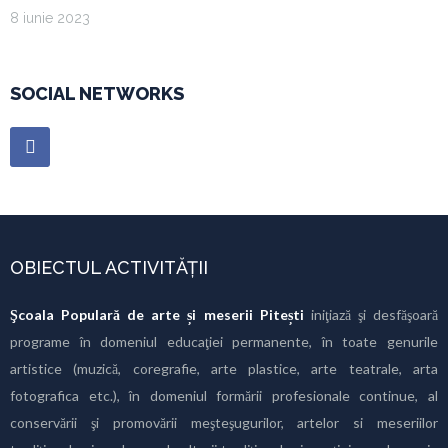
8 iunie 2023
SOCIAL NETWORKS
OBIECTUL ACTIVITĂȚII
Şcoala Populară de arte și meserii Pitești
iniţiază şi desfăşoară
programe în domeniul educaţiei permanente, în toate genurile
artistice (muzică, coregrafie, arte plastice, arte teatrale, arta
fotografica etc.), în domeniul formării profesionale continue, al
conservării şi promovării meşteşugurilor, artelor si meseriilor