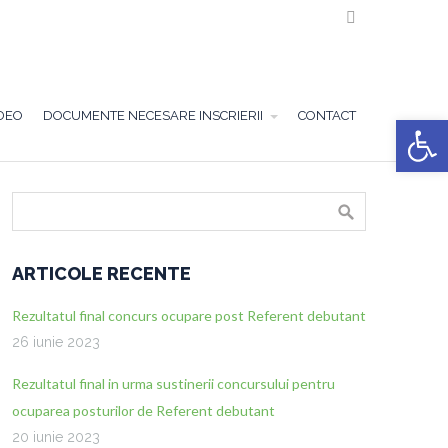

DEO
DOCUMENTE NECESARE INSCRIERII
CONTACT
Deschide ba
ARTICOLE RECENTE
Rezultatul final concurs ocupare post Referent debutant
26 iunie 2023
Rezultatul final in urma sustinerii concursului pentru
ocuparea posturilor de Referent debutant
20 iunie 2023