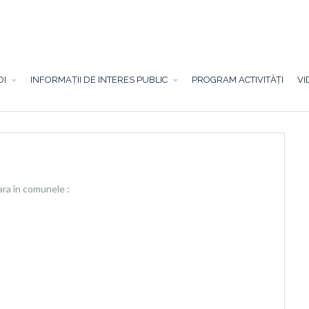
OI
INFORMAȚII DE INTERES PUBLIC
PROGRAM ACTIVITĂȚI
VI
ara în comunele :