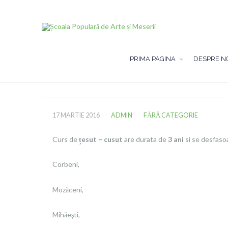
PRIMA PAGINA
DESPRE N
17 MARTIE 2016
ADMIN
FĂRĂ CATEGORIE
Curs de
țesut
– cusut
are durata de
3 ani
si se desfaso
Corbeni,
Mozăceni,
Mihăeşti,