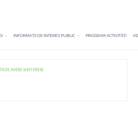
OI
INFORMAȚII DE INTERES PUBLIC
PROGRAM ACTIVITĂȚI
VI
I DE AVERE SI INTERESE