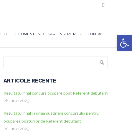

DEO
DOCUMENTE NECESARE INSCRIERII
CONTACT
Deschide ba
ARTICOLE RECENTE
Rezultatul final concurs ocupare post Referent debutant
26 iunie 2023
Rezultatul final in urma sustinerii concursului pentru
ocuparea posturilor de Referent debutant
20 iunie 2023