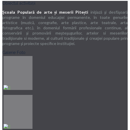
Obiectul activității
Şcoala Populară de arte și meserii Pitești
iniţiază şi desfăşoară
programe în domeniul educaţiei permanente, în toate genurile
artistice (muzică, coregrafie, arte plastice, arte teatrale, arta
fotografica etc.), în domeniul formării profesionale continue, al
conservării şi promovării meşteşugurilor, artelor si meseriilor
tradiţionale si moderne, al culturii tradiţionale şi creaţiei populare prin
programe şi proiecte specifice instituţiei.
Galerie Foto