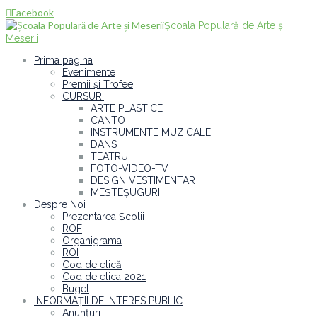
Facebook

Școala Populară de Arte și
Meserii
Prima pagina
Evenimente
Premii și Trofee
CURSURI
ARTE PLASTICE
CANTO
INSTRUMENTE MUZICALE
DANS
TEATRU
FOTO-VIDEO-TV
DESIGN VESTIMENTAR
MEȘTEȘUGURI
Despre Noi
Prezentarea Școlii
ROF
Organigrama
ROI
Cod de etică
Cod de etica 2021
Buget
INFORMAȚII DE INTERES PUBLIC
Anunțuri