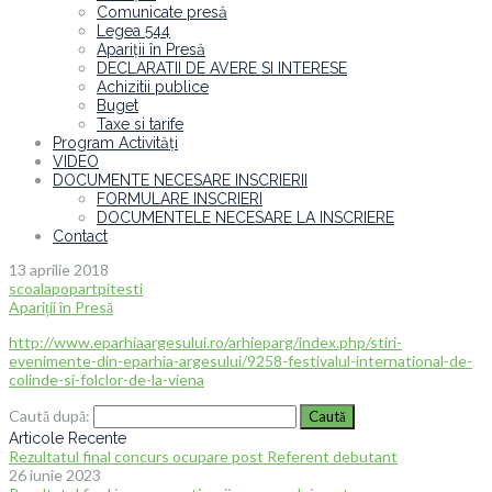
Comunicate presă
Legea 544
Apariții în Presă
DECLARATII DE AVERE SI INTERESE
Achizitii publice
Buget
Taxe si tarife
Program Activități
VIDEO
DOCUMENTE NECESARE INSCRIERII
FORMULARE INSCRIERI
DOCUMENTELE NECESARE LA INSCRIERE
Contact
13 aprilie 2018
scoalapopartpitesti
Apariții în Presă
http://www.eparhiaargesului.ro/arhieparg/index.php/stiri-
evenimente-din-eparhia-argesului/9258-festivalul-international-de-
colinde-si-folclor-de-la-viena
Caută după:
Articole Recente
Rezultatul final concurs ocupare post Referent debutant
26 iunie 2023