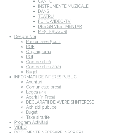
CANTO
INSTRUMENTE MUZICALE
DANS
TEATRU
FOTO-VIDEO-TV
DESIGN VESTIMENTAR
MEȘTEȘUGURI
Despre Noi
Prezentarea Școlii
ROF
Organigrama
ROI
Cod de etică
Cod de etica 2021
Buget
INFORMAȚII DE INTERES PUBLIC
Anunțuri
Comunicate presă
Legea 544
Apariții în Presă
DECLARATII DE AVERE SI INTERESE
Achizitii publice
Buget
Taxe si tarife
Program Activități
VIDEO
DOCUMENTE NECESARE INSCRIERII