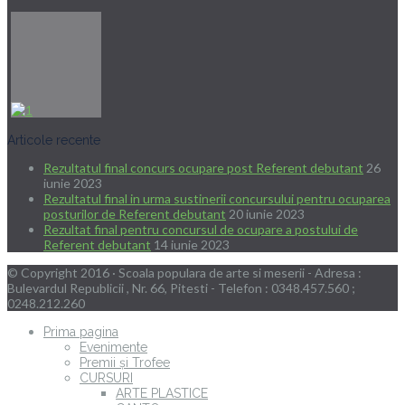
Articole recente
Rezultatul final concurs ocupare post Referent debutant
26
iunie 2023
Rezultatul final in urma sustinerii concursului pentru ocuparea
posturilor de Referent debutant
20 iunie 2023
Rezultat final pentru concursul de ocupare a postului de
Referent debutant
14 iunie 2023
© Copyright 2016 · Scoala populara de arte si meserii - Adresa :
Bulevardul Republicii , Nr. 66, Pitesti - Telefon : 0348.457.560 ;
0248.212.260
Prima pagina
Evenimente
Premii și Trofee
CURSURI
ARTE PLASTICE