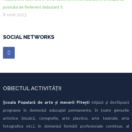
postului de Referent debutant S
8 iunie 2023
SOCIAL NETWORKS
OBIECTUL ACTIVITĂȚII
Şcoala Populară de arte și meserii Pitești
iniţiază şi desfăşoară
programe în domeniul educaţiei permanente, în toate genurile
artistice (muzică, coregrafie, arte plastice, arte teatrale, arta
fotografica etc.), în domeniul formării profesionale continue, al