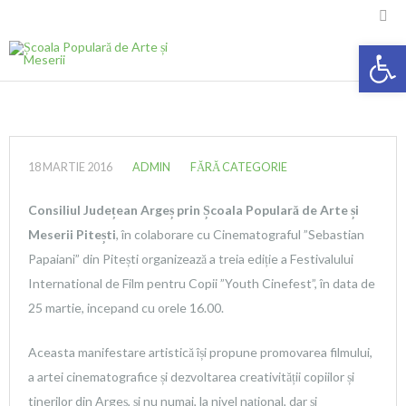

Deschide ba
18 MARTIE 2016
ADMIN
FĂRĂ CATEGORIE
Consiliul Județean Argeș prin Școala Populară de Arte și
Meserii Pitești
, în colaborare cu Cinematograful ”Sebastian
Papaiani” din Pitești organizează a treia ediție a Festivalului
International de Film pentru Copii ”Youth Cinefest”, în data de
25 martie, incepand cu orele 16.00.
Aceasta manifestare artistică își propune promovarea filmului,
a artei cinematografice și dezvoltarea creativității copiilor și
tinerilor din Argeș, și nu numai, la nivel național, dar și