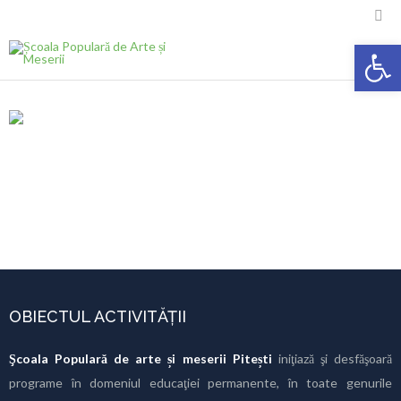

Deschide ba
OBIECTUL ACTIVITĂȚII
Şcoala Populară de arte și meserii Pitești
iniţiază şi desfăşoară
programe în domeniul educaţiei permanente, în toate genurile