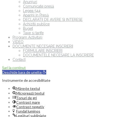
Anunțuri
Comunicate presă
Legea 544
Apariții în Presă
DECLARATII DE AVERE SI INTERESE
Achizitii publice
Buget
Taxe si tarife
Program Activități
VIDEO
DOCUMENTE NECESARE INSCRIERII
FORMULARE INSCRIERI
DOCUMENTELE NECESARE LA INSCRIERE
Contact
Sari la conținut
Deschide bara de unelte
Instrumente de accesibilitate
Mărește textul
Micșorează textul
Tonuri de gri
Contrast mare
Contrast negativ
Fundal luminos
Legături subliniate