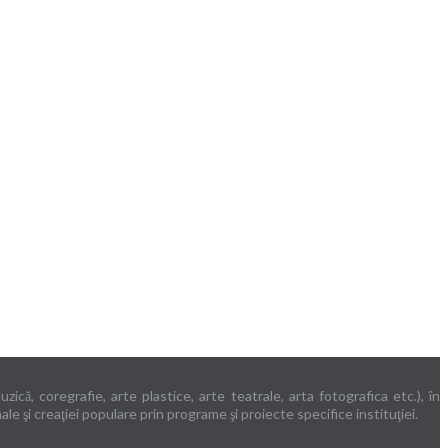
că, coregrafie, arte plastice, arte teatrale, arta fotografica etc.), în
ale şi creaţiei populare prin programe şi proiecte specifice instituţiei.