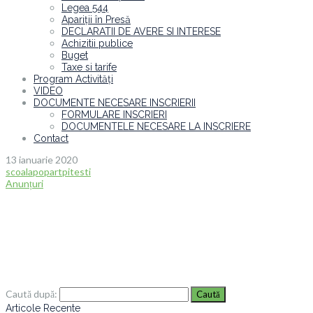
Legea 544
Apariții în Presă
DECLARATII DE AVERE SI INTERESE
Achizitii publice
Buget
Taxe si tarife
Program Activități
VIDEO
DOCUMENTE NECESARE INSCRIERII
FORMULARE INSCRIERI
DOCUMENTELE NECESARE LA INSCRIERE
Contact
13 ianuarie 2020
scoalapopartpitesti
Anunțuri
Caută după:
Articole Recente