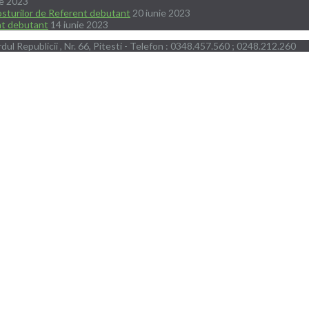
ie 2023
posturilor de Referent debutant
20 iunie 2023
ent debutant
14 iunie 2023
dul Republicii , Nr. 66, Pitesti - Telefon : 0348.457.560 ; 0248.212.260