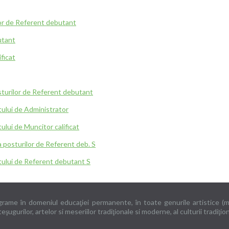
ilor de Referent debutant
utant
ficat
osturilor de Referent debutant
tului de Administrator
ului de Muncitor calificat
a posturilor de Referent deb. S
stului de Referent debutant S
ograme în domeniul educaţiei permanente, în toate genurile artistice (muzi
ugurilor, artelor si meseriilor tradiţionale si moderne, al culturii tradiţion