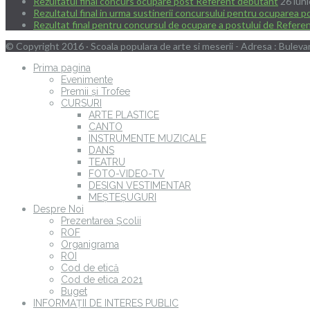
Rezultatul final concurs ocupare post Referent debutant
26 iun
Rezultatul final in urma sustinerii concursului pentru ocuparea 
Rezultat final pentru concursul de ocupare a postului de Refer
© Copyright 2016 · Scoala populara de arte si meserii - Adresa : Bulevar
Prima pagina
Evenimente
Premii și Trofee
CURSURI
ARTE PLASTICE
CANTO
INSTRUMENTE MUZICALE
DANS
TEATRU
FOTO-VIDEO-TV
DESIGN VESTIMENTAR
MEȘTEȘUGURI
Despre Noi
Prezentarea Școlii
ROF
Organigrama
ROI
Cod de etică
Cod de etica 2021
Buget
INFORMAȚII DE INTERES PUBLIC