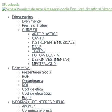
Facebook

Școala Populară de Arte și Meseri
Prima pagina
Evenimente
Premii și Trofee
CURSURI
ARTE PLASTICE
CANTO
INSTRUMENTE MUZICALE
DANS
TEATRU
FOTO-VIDEO-TV
DESIGN VESTIMENTAR
MEȘTEȘUGURI
Despre Noi
Prezentarea Școlii
ROF
Organigrama
ROI
Cod de etică
Cod de etica 2021
Buget
INFORMAȚII DE INTERES PUBLIC
Anunțuri
Comunicate presă