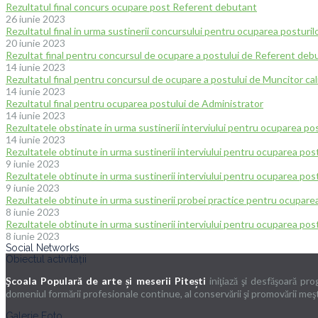
Rezultatul final concurs ocupare post Referent debutant
26 iunie 2023
Rezultatul final in urma sustinerii concursului pentru ocuparea postur
20 iunie 2023
Rezultat final pentru concursul de ocupare a postului de Referent deb
14 iunie 2023
Rezultatul final pentru concursul de ocupare a postului de Muncitor cali
14 iunie 2023
Rezultatul final pentru ocuparea postului de Administrator
14 iunie 2023
Rezultatele obstinate in urma sustinerii interviului pentru ocuparea p
14 iunie 2023
Rezultatele obtinute in urma sustinerii interviului pentru ocuparea pos
9 iunie 2023
Rezultatele obtinute in urma sustinerii interviului pentru ocuparea post
9 iunie 2023
Rezultatele obtinute in urma sustinerii probei practice pentru ocupare
8 iunie 2023
Rezultatele obtinute in urma sustinerii interviului pentru ocuparea po
8 iunie 2023
Social Networks
Obiectul activității
Şcoala Populară de arte și meserii Pitești
iniţiază şi desfăşoară pr
domeniul formării profesionale continue, al conservării şi promovării meşteş
Galerie Foto