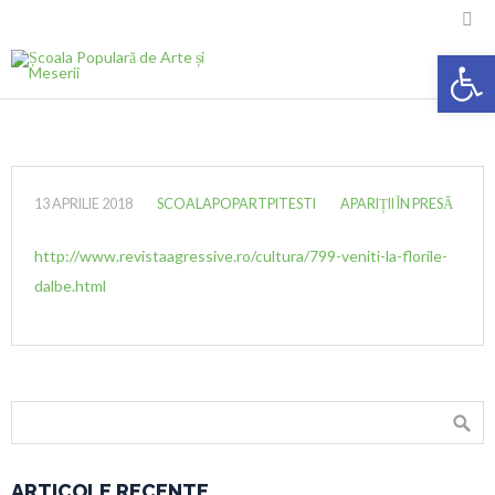

Deschide ba
13 APRILIE 2018
SCOALAPOPARTPITESTI
APARIȚII ÎN PRESĂ
http://www.revistaagressive.ro/cultura/799-veniti-la-florile-
dalbe.html
ARTICOLE RECENTE