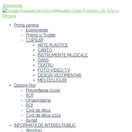
Facebook

Școala Populară de Arte și
Meserii
Prima pagina
Evenimente
Premii și Trofee
CURSURI
ARTE PLASTICE
CANTO
INSTRUMENTE MUZICALE
DANS
TEATRU
FOTO-VIDEO-TV
DESIGN VESTIMENTAR
MEȘTEȘUGURI
Despre Noi
Prezentarea Școlii
ROF
Organigrama
ROI
Cod de etică
Cod de etica 2021
Buget
INFORMAȚII DE INTERES PUBLIC
Anunțuri