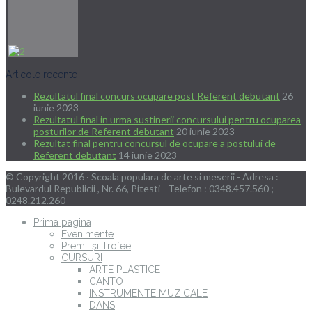
Articole recente
Rezultatul final concurs ocupare post Referent debutant
26
iunie 2023
Rezultatul final in urma sustinerii concursului pentru ocuparea
posturilor de Referent debutant
20 iunie 2023
Rezultat final pentru concursul de ocupare a postului de
Referent debutant
14 iunie 2023
© Copyright 2016 · Scoala populara de arte si meserii - Adresa :
Bulevardul Republicii , Nr. 66, Pitesti - Telefon : 0348.457.560 ;
0248.212.260
Prima pagina
Evenimente
Premii și Trofee
CURSURI
ARTE PLASTICE
CANTO
INSTRUMENTE MUZICALE
DANS