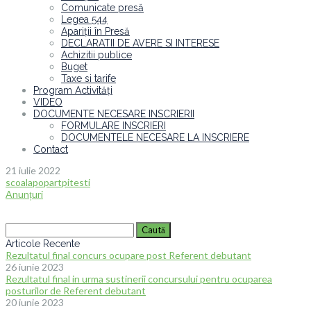
Comunicate presă
Legea 544
Apariții în Presă
DECLARATII DE AVERE SI INTERESE
Achizitii publice
Buget
Taxe si tarife
Program Activități
VIDEO
DOCUMENTE NECESARE INSCRIERII
FORMULARE INSCRIERI
DOCUMENTELE NECESARE LA INSCRIERE
Contact
21 iulie 2022
scoalapopartpitesti
Anunțuri
Caută
după:
Articole Recente
Rezultatul final concurs ocupare post Referent debutant
26 iunie 2023
Rezultatul final in urma sustinerii concursului pentru ocuparea
posturilor de Referent debutant
20 iunie 2023