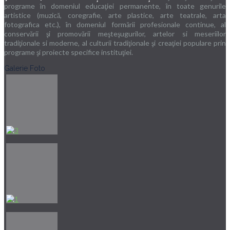
programe în domeniul educaţiei permanente, în toate genurile
artistice (muzică, coregrafie, arte plastice, arte teatrale, arta
fotografica etc.), în domeniul formării profesionale continue, al
conservării şi promovării meşteşugurilor, artelor si meseriilor
tradiţionale si moderne, al culturii tradiţionale şi creaţiei populare prin
programe şi proiecte specifice instituţiei.
Galerie Foto