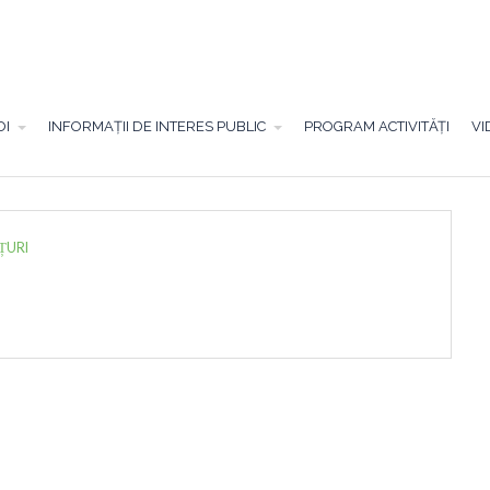
OI
INFORMAȚII DE INTERES PUBLIC
PROGRAM ACTIVITĂȚI
VI
ȚURI