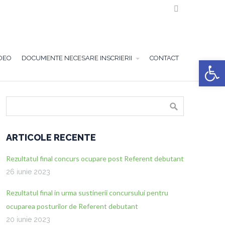

DEO
DOCUMENTE NECESARE INSCRIERII
CONTACT
Deschide ba
ARTICOLE RECENTE
Rezultatul final concurs ocupare post Referent debutant
26 iunie 2023
Rezultatul final in urma sustinerii concursului pentru
ocuparea posturilor de Referent debutant
20 iunie 2023