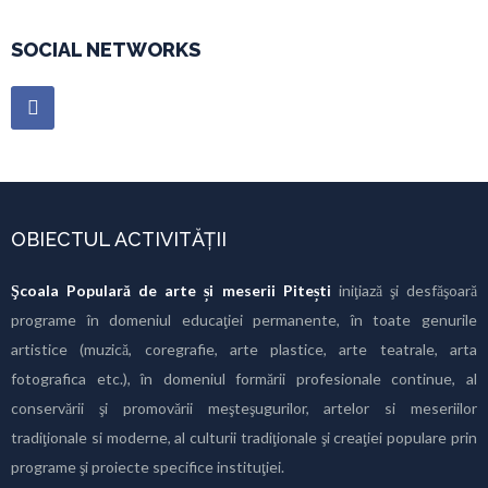
SOCIAL NETWORKS
OBIECTUL ACTIVITĂȚII
Şcoala Populară de arte și meserii Pitești
iniţiază şi desfăşoară
programe în domeniul educaţiei permanente, în toate genurile
artistice (muzică, coregrafie, arte plastice, arte teatrale, arta
fotografica etc.), în domeniul formării profesionale continue, al
conservării şi promovării meşteşugurilor, artelor si meseriilor
tradiţionale si moderne, al culturii tradiţionale şi creaţiei populare prin
programe şi proiecte specifice instituţiei.