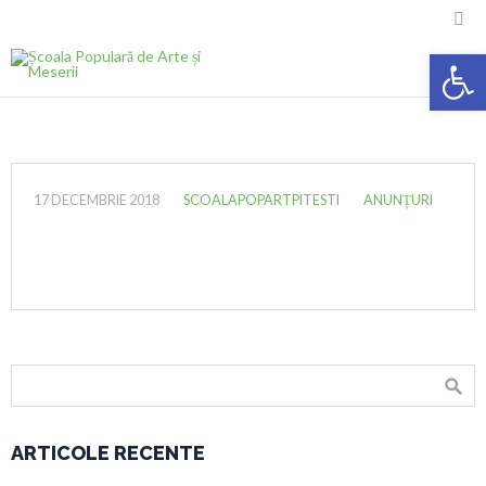

Deschide ba
17 DECEMBRIE 2018
SCOALAPOPARTPITESTI
ANUNȚURI
ARTICOLE RECENTE