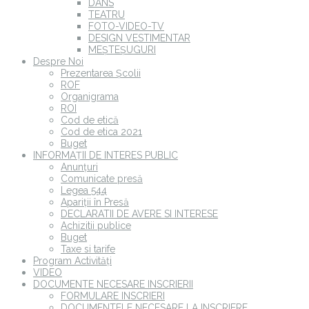
DANS
TEATRU
FOTO-VIDEO-TV
DESIGN VESTIMENTAR
MEȘTEȘUGURI
Despre Noi
Prezentarea Școlii
ROF
Organigrama
ROI
Cod de etică
Cod de etica 2021
Buget
INFORMAȚII DE INTERES PUBLIC
Anunțuri
Comunicate presă
Legea 544
Apariții în Presă
DECLARATII DE AVERE SI INTERESE
Achizitii publice
Buget
Taxe si tarife
Program Activități
VIDEO
DOCUMENTE NECESARE INSCRIERII
FORMULARE INSCRIERI
DOCUMENTELE NECESARE LA INSCRIERE