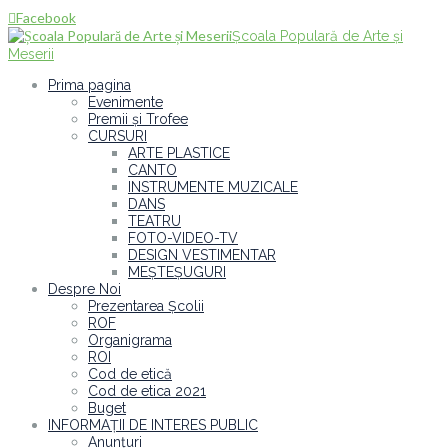
Facebook

Școala Populară de Arte și
Meserii
Prima pagina
Evenimente
Premii și Trofee
CURSURI
ARTE PLASTICE
CANTO
INSTRUMENTE MUZICALE
DANS
TEATRU
FOTO-VIDEO-TV
DESIGN VESTIMENTAR
MEȘTEȘUGURI
Despre Noi
Prezentarea Școlii
ROF
Organigrama
ROI
Cod de etică
Cod de etica 2021
Buget
INFORMAȚII DE INTERES PUBLIC
Anunțuri