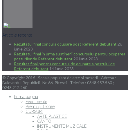
Articole recente
Rezultatul final concurs ocupare post Referent debutant
26
iunie 2023
Rezultatul final in urma sustinerii concursului pentru ocuparea
posturilor de Referent debutant
20 iunie 2023
Rezultat final pentru concursul de ocupare a postului de
Referent debutant
14 iunie 2023
© Copyright 2016 · Scoala populara de arte si meserii - Adresa :
Bulevardul Republicii , Nr. 66, Pitesti - Telefon : 0348.457.560 ;
0248.212.260
Prima pagina
Evenimente
Premii și Trofee
CURSURI
ARTE PLASTICE
CANTO
INSTRUMENTE MUZICALE