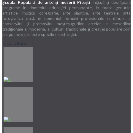
Şcoala Populară de arte și meserii Pitești
iniţiază şi desfăşoară
programe în domeniul educaţiei permanente, în toate genurile
artistice (muzică, coregrafie, arte plastice, arte teatrale, arta
fotografica etc.), în domeniul formării profesionale continue, al
conservării şi promovării meşteşugurilor, artelor si meseriilor
tradiţionale si moderne, al culturii tradiţionale şi creaţiei populare prin
programe şi proiecte specifice instituţiei.
Galerie Foto