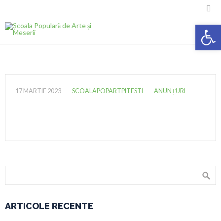

Deschide ba
17 MARTIE 2023
SCOALAPOPARTPITESTI
ANUNȚURI
ARTICOLE RECENTE