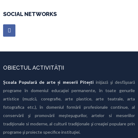
SOCIAL NETWORKS
OBIECTUL ACTIVITĂȚII
Şcoala Populară de arte și meserii Pitești
iniţiază şi desfăşoară
programe în domeniul educaţiei permanente, în toate genurile
artistice (muzică, coregrafie, arte plastice, arte teatrale, arta
fotografica etc.), în domeniul formării profesionale continue, al
conservării şi promovării meşteşugurilor, artelor si meseriilor
tradiţionale si moderne, al culturii tradiţionale şi creaţiei populare prin
programe şi proiecte specifice instituţiei.