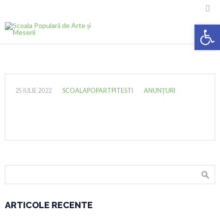

Deschide ba
25 IULIE 2022
SCOALAPOPARTPITESTI
ANUNȚURI
ARTICOLE RECENTE