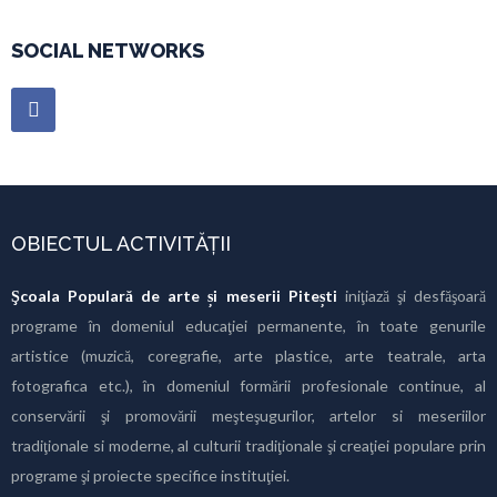
SOCIAL NETWORKS
OBIECTUL ACTIVITĂȚII
Şcoala Populară de arte și meserii Pitești
iniţiază şi desfăşoară
programe în domeniul educaţiei permanente, în toate genurile
artistice (muzică, coregrafie, arte plastice, arte teatrale, arta
fotografica etc.), în domeniul formării profesionale continue, al
conservării şi promovării meşteşugurilor, artelor si meseriilor
tradiţionale si moderne, al culturii tradiţionale şi creaţiei populare prin
programe şi proiecte specifice instituţiei.