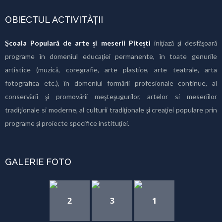
OBIECTUL ACTIVITĂȚII
Şcoala Populară de arte și meserii Pitești
iniţiază şi desfăşoară
programe în domeniul educaţiei permanente, în toate genurile
artistice (muzică, coregrafie, arte plastice, arte teatrale, arta
fotografica etc.), în domeniul formării profesionale continue, al
conservării şi promovării meşteşugurilor, artelor si meseriilor
tradiţionale si moderne, al culturii tradiţionale şi creaţiei populare prin
programe şi proiecte specifice instituţiei.
GALERIE FOTO
2
3
1