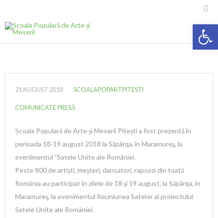

Deschide ba
21 AUGUST 2018
SCOALAPOPARTPITESTI
COMUNICATE PRESĂ
Școala Populară de Arte și Meserii Pitești a fost prezentă în
perioada 18-19 august 2018 la Săpânţa, în Maramureş, la
evenimentul ”Satele Unite ale României.
Peste 800 de artişti, meşteri, dansatori, rapsozi din toată
România au participat în zilele de 18 şi 19 august, la Săpânţa, în
Maramureş, la evenimentul Reuniunea Satelor al proiectului
Satele Unite ale României.