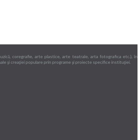
că, coregrafie, arte plastice, arte teatrale, arta fotografica etc.), în
ale şi creaţiei populare prin programe şi proiecte specifice instituţiei.