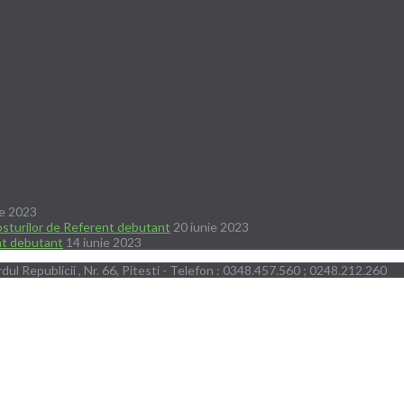
ie 2023
posturilor de Referent debutant
20 iunie 2023
ent debutant
14 iunie 2023
dul Republicii , Nr. 66, Pitesti - Telefon : 0348.457.560 ; 0248.212.260