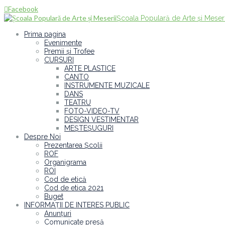
Facebook

Școala Populară de Arte și Meseri
Prima pagina
Evenimente
Premii și Trofee
CURSURI
ARTE PLASTICE
CANTO
INSTRUMENTE MUZICALE
DANS
TEATRU
FOTO-VIDEO-TV
DESIGN VESTIMENTAR
MEȘTEȘUGURI
Despre Noi
Prezentarea Școlii
ROF
Organigrama
ROI
Cod de etică
Cod de etica 2021
Buget
INFORMAȚII DE INTERES PUBLIC
Anunțuri
Comunicate presă