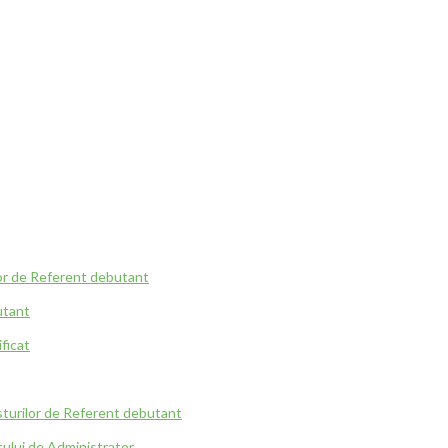
ilor de Referent debutant
utant
ficat
osturilor de Referent debutant
tului de Administrator