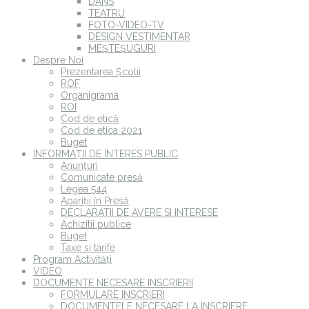
DANS
TEATRU
FOTO-VIDEO-TV
DESIGN VESTIMENTAR
MEȘTEȘUGURI
Despre Noi
Prezentarea Școlii
ROF
Organigrama
ROI
Cod de etică
Cod de etica 2021
Buget
INFORMAȚII DE INTERES PUBLIC
Anunțuri
Comunicate presă
Legea 544
Apariții în Presă
DECLARATII DE AVERE SI INTERESE
Achizitii publice
Buget
Taxe si tarife
Program Activități
VIDEO
DOCUMENTE NECESARE INSCRIERII
FORMULARE INSCRIERI
DOCUMENTELE NECESARE LA INSCRIERE