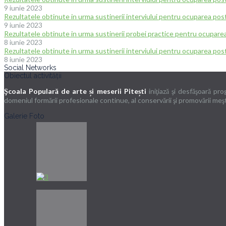
9 iunie 2023
Rezultatele obtinute in urma sustinerii interviului pentru ocuparea post
9 iunie 2023
Rezultatele obtinute in urma sustinerii probei practice pentru ocupare
8 iunie 2023
Rezultatele obtinute in urma sustinerii interviului pentru ocuparea po
8 iunie 2023
Social Networks
Obiectul activității
Şcoala Populară de arte și meserii Pitești
iniţiază şi desfăşoară pr
domeniul formării profesionale continue, al conservării şi promovării meşteş
Galerie Foto