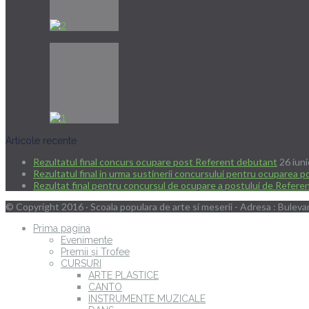
Articole recente
Rezultatul final concurs ocupare post Referent debutant
26 iun
Rezultatul final in urma sustinerii concursului pentru ocuparea 
Rezultat final pentru concursul de ocupare a postului de Refer
© Copyright 2016 · Scoala populara de arte si meserii - Adresa : Bulevar
Prima pagina
Evenimente
Premii și Trofee
CURSURI
ARTE PLASTICE
CANTO
INSTRUMENTE MUZICALE