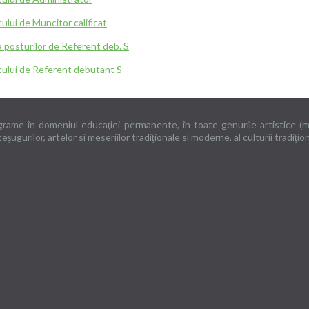
ului de Muncitor calificat
a posturilor de Referent deb. S
stului de Referent debutant S
ograme în domeniul educaţiei permanente, în toate genurile artistice (muzi
ugurilor, artelor si meseriilor tradiţionale si moderne, al culturii tradiţion