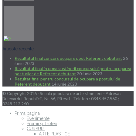
Articole recente
Rezultatul final concurs ocupare post Referent debutant
26
iunie 2023
Rezultatul final in urma sustinerii concursului pentru ocuparea
posturilor de Referent debutant
20 iunie 2023
Rezultat final pentru concursul de ocupare a postului de
Referent debutant
14 iunie 2023
© Copyright 2016 · Scoala populara de arte si meserii - Adresa :
Bulevardul Republicii , Nr. 66, Pitesti - Telefon : 0348.457.560 ;
0248.212.260
Prima pagina
Evenimente
Premii și Trofee
CURSURI
ARTE PLASTICE