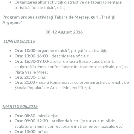
Organizarea altor activități distractive de tabară (orientare
turistică, foc de tabără, etc.);
Program propus activități
Tabăra de Meşteşuguri
„Tradiţii
Argeşene“
08-12 August 2016
LUNI 08.08.2016
Ora: 10:00-
organizare tabără, pregatire activităţi;;
Ora: 13:00-16:00 –
deschiderea oficială;
Ora: 16:30-19:00-
atelier de lucru (țesut-cusut, olărit,
sculptură în lemn, confecționare instrumente muzicale, etc) in
Piata Vasile Milea;
Ora: 20:30-
cina;
Ora: 21.00
– seara Românească cu program artisic pregătit de
Școala Populară de Arte si Meserii Pitești.
MARTI 09.08.2016
Ora: 08:30-
micul dejun
Ora: 09:00-12:30 –
atelier de lucru (țesut-cusut, olărit,
sculptură în lemn, confecționare instrumente muzicale, etc) ;
Ora: 13:00-
prînz;