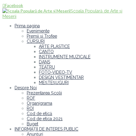
Facebook

Școala Populară de Arte și
Meserii
Prima pagina
Evenimente
Premii și Trofee
CURSURI
ARTE PLASTICE
CANTO
INSTRUMENTE MUZICALE
DANS
TEATRU
FOTO-VIDEO-TV
DESIGN VESTIMENTAR
MEȘTEȘUGURI
Despre Noi
Prezentarea Școlii
ROF
Organigrama
ROI
Cod de etică
Cod de etica 2021
Buget
INFORMAȚII DE INTERES PUBLIC
Anunțuri