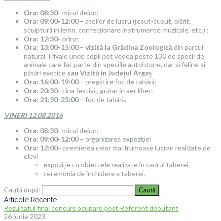
Ora: 08:30-
micul dejun;
Ora: 09:00-12:00 –
atelier de lucru (țesut-cusut, olărit,
sculptură în lemn, confecționare instrumente muzicale, etc.) ;
Ora: 12:30-
prînz;
Ora: 13:00-15:00 –
vizită la
Grădina Zoologică
din parcul
natural Trivale unde copii pot vedea peste 130 de specii de
animale care fac parte din speciile autohtone, dar si feline si
păsări exotice
sau Vizită in Județul Argeș
Ora: 16:00-19:00
– pregătire foc de tabără;
Ora: 20:30-
cina festivă, grătar in aer liber;
Ora: 21:30-23:00 –
foc de tabără.
VINERI 12.08.2016
Ora: 08:30-
micul dejun;
Ora: 09:00-12:00 –
organizarea expoziţiei
Ora: 12:00–
premierea celor mai frumoase lucrari realizate de
elevi
expoziție cu obiectele realizate în cadrul taberei,
ceremonia de închidere a taberei.
Caută după:
Articole Recente
Rezultatul final concurs ocupare post Referent debutant
26 iunie 2023