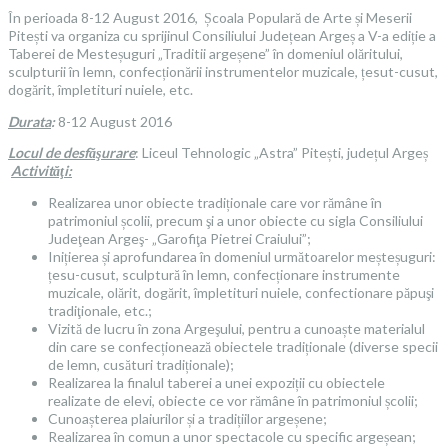
În perioada 8-12 August 2016, Școala Populară de Arte și Meserii
Pitești va organiza cu sprijinul Consiliului Județean Argeș a V-a ediție a
Taberei de Mesteșuguri „Traditii argeșene” în domeniul olăritului,
sculpturii în lemn, confecționării instrumentelor muzicale, țesut-cusut,
dogărit, împletituri nuiele, etc.
Durata
:
8-12 August 2016
Locul de desfăşurare
: Liceul Tehnologic „Astra” Pitești, județul Argeș
Activităţi:
Realizarea unor obiecte tradiționale care vor rămâne în
patrimoniul școlii, precum şi a unor obiecte cu sigla Consiliului
Judeţean Argeş- „Garofiţa Pietrei Craiului”;
Inițierea și aprofundarea în domeniul următoarelor meșteșuguri:
țesu-cusut, sculptură în lemn, confecționare instrumente
muzicale, olărit, dogărit, împletituri nuiele, confectionare păpuşi
tradiţionale, etc.;
Vizită de lucru în zona Argeşului, pentru a cunoaște materialul
din care se confecționează obiectele tradiționale (diverse specii
de lemn, cusături tradiționale);
Realizarea la finalul taberei a unei expoziții cu obiectele
realizate de elevi, obiecte ce vor rămâne în patrimoniul școlii;
Cunoașterea plaiurilor și a tradițiilor argeșene;
Realizarea în comun a unor spectacole cu specific argeșean;