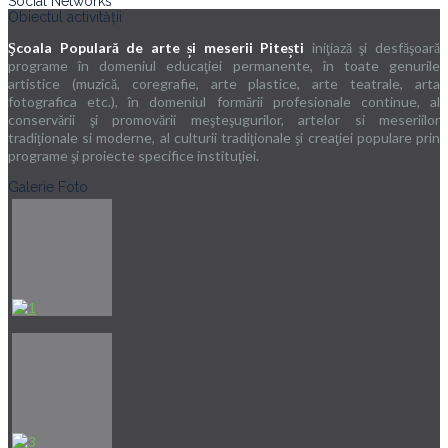
Social Networks
Obiectul activității
Şcoala Populară de arte și meserii Pitești
iniţiază şi desfăşoară
programe în domeniul educaţiei permanente, în toate genurile
artistice (muzică, coregrafie, arte plastice, arte teatrale, arta
fotografica etc.), în domeniul formării profesionale continue, al
conservării şi promovării meşteşugurilor, artelor si meseriilor
tradiţionale si moderne, al culturii tradiţionale şi creaţiei populare prin
programe şi proiecte specifice instituţiei.
Galerie Foto