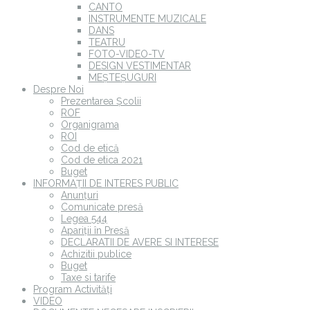
CANTO
INSTRUMENTE MUZICALE
DANS
TEATRU
FOTO-VIDEO-TV
DESIGN VESTIMENTAR
MEȘTEȘUGURI
Despre Noi
Prezentarea Școlii
ROF
Organigrama
ROI
Cod de etică
Cod de etica 2021
Buget
INFORMAȚII DE INTERES PUBLIC
Anunțuri
Comunicate presă
Legea 544
Apariții în Presă
DECLARATII DE AVERE SI INTERESE
Achizitii publice
Buget
Taxe si tarife
Program Activități
VIDEO