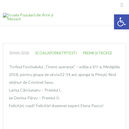

Deschide ba
30 MAI 2018
SCOALAPOPARTPITESTI
PREMII ȘI TROFEE
Trofeul Festivalului „Tinere speranțe” – ediția a VII-a, Medgidia
2018, pentru grupa de virsta12-14 ani, ajunge la Pitești, fiind
obținut de Cristinel Savu.
Larisa Cârciumaru – Premiul I,
iar Denisa Pârvu – Premiul II.
Felicitări, copii! Felicitări doamnei expert Elena Pascu!