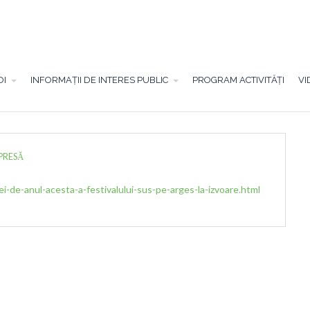
OI
INFORMAȚII DE INTERES PUBLIC
PROGRAM ACTIVITĂȚI
VI
 PRESĂ
tiei-de-anul-acesta-a-festivalului-sus-pe-arges-la-izvoare.html