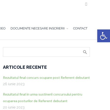

DEO
DOCUMENTE NECESARE INSCRIERII
CONTACT
Deschide ba
ARTICOLE RECENTE
Rezultatul final concurs ocupare post Referent debutant
26 iunie 2023
Rezultatul final in urma sustinerii concursului pentru
ocuparea posturilor de Referent debutant
20 iunie 2023