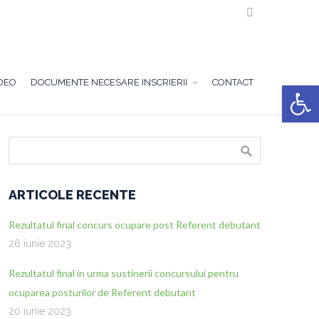

DEO
DOCUMENTE NECESARE INSCRIERII
CONTACT
Deschide ba
ARTICOLE RECENTE
Rezultatul final concurs ocupare post Referent debutant
26 iunie 2023
Rezultatul final in urma sustinerii concursului pentru
ocuparea posturilor de Referent debutant
20 iunie 2023