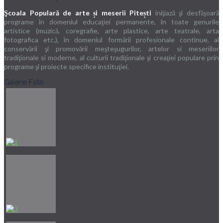
Şcoala Populară de arte și meserii Pitești
iniţiază şi desfăşoară
programe în domeniul educaţiei permanente, în toate genurile
artistice (muzică, coregrafie, arte plastice, arte teatrale, arta
fotografica etc.), în domeniul formării profesionale continue, al
conservării şi promovării meşteşugurilor, artelor si meseriilor
tradiţionale si moderne, al culturii tradiţionale şi creaţiei populare prin
programe şi proiecte specifice instituţiei.
Galerie Foto