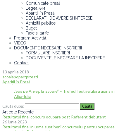
Comunicate presă
Legea 544
Apariții în Presă
DECLARATII DE AVERE SI INTERESE
Achizitii publice
Buget
Taxe si tarife
Program Activități
VIDEO
DOCUMENTE NECESARE INSCRIERII
FORMULARE INSCRIERI
DOCUMENTELE NECESARE LA INSCRIERE
Contact
13 aprilie 2018
scoalapopartpitesti
Apariții în Presă
„Sus pe Argeş, la izvoare” – Trofeul festivalului a ajuns în
Alba-Iulia
Caută după:
Articole Recente
Rezultatul final concurs ocupare post Referent debutant
26 iunie 2023
Rezultatul final in urma sustinerii concursului pentru ocuparea