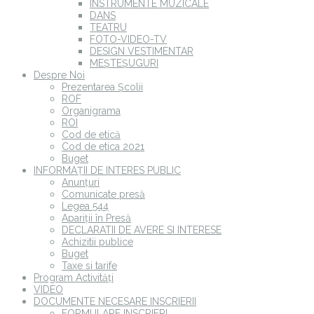
INSTRUMENTE MUZICALE
DANS
TEATRU
FOTO-VIDEO-TV
DESIGN VESTIMENTAR
MEȘTEȘUGURI
Despre Noi
Prezentarea Școlii
ROF
Organigrama
ROI
Cod de etică
Cod de etica 2021
Buget
INFORMAȚII DE INTERES PUBLIC
Anunțuri
Comunicate presă
Legea 544
Apariții în Presă
DECLARATII DE AVERE SI INTERESE
Achizitii publice
Buget
Taxe si tarife
Program Activități
VIDEO
DOCUMENTE NECESARE INSCRIERII
FORMULARE INSCRIERI