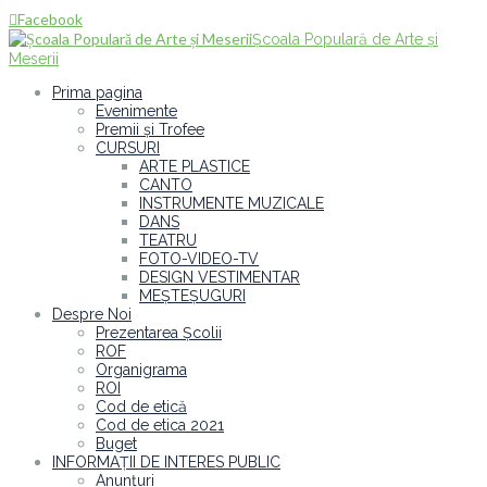
Facebook

Școala Populară de Arte și
Meserii
Prima pagina
Evenimente
Premii și Trofee
CURSURI
ARTE PLASTICE
CANTO
INSTRUMENTE MUZICALE
DANS
TEATRU
FOTO-VIDEO-TV
DESIGN VESTIMENTAR
MEȘTEȘUGURI
Despre Noi
Prezentarea Școlii
ROF
Organigrama
ROI
Cod de etică
Cod de etica 2021
Buget
INFORMAȚII DE INTERES PUBLIC
Anunțuri