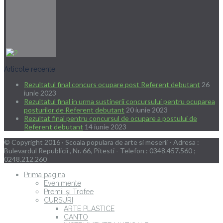
Articole recente
Rezultatul final concurs ocupare post Referent debutant
26
iunie 2023
Rezultatul final in urma sustinerii concursului pentru ocuparea
posturilor de Referent debutant
20 iunie 2023
Rezultat final pentru concursul de ocupare a postului de
Referent debutant
14 iunie 2023
© Copyright 2016 · Scoala populara de arte si meserii - Adresa :
Bulevardul Republicii , Nr. 66, Pitesti - Telefon : 0348.457.560 ;
0248.212.260
Prima pagina
Evenimente
Premii și Trofee
CURSURI
ARTE PLASTICE
CANTO